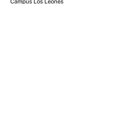
Campus Los Leones
Lota 2465 Providencia
Email
Instagram
CONCEPCIÓN
Campus Paicaví
Paicaví 2770
Email
Instagram
VALDIVIA
Campus Valdivia
General Lagos 1025