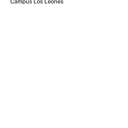
Campus Los Leones
Lota 2465 Providencia
Email
Instagram
CONCEPCIÓN
Campus Paicaví
Paicaví 2770
Email
Instagram
VALDIVIA
Campus Valdivia
General Lagos 1025