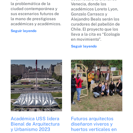
la problemática de la
Venecia, donde los
ciudad contemporánea y
académicos Loreto Lyon,
sus escenarios futuros de
Gonzalo Carrasco y
la mano de prestigiosas
Alejandro Beals serán los
académicas y académicos.
curadores del pabellón de
Chile. El proyecto que los
Seguir leyendo
lleva a la cita es “Ecología
en movimiento”.
Seguir leyendo
Académica USS lidera
Futuros arquitectos
Bienal de Arquitectura
diseñaron viveros y
y Urbanismo 2023
huertos verticales en