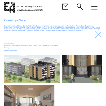
Construye Solar
Bruno Basualto, Nicole Cerda, Valentina Gamboa, Ignacio Martínez, Javiera Sepúlveda, Iván Parra, Juan Sepúlveda,
Francesca Fuentes, Nicolle Pérez (Otoño); Javier Osorio, Mª Ignacia Astudillo, Tomás Palma, Yaric Mora, Kevin Gómez, Dario
Henríquez, Juan A. Alarcón, Alejandra Segura, Cristián Bravo, Edison Campos, Mariline Riquelme, Anthia Cruzado, Rodrigo
Rojahelis, Felipe Gutiérrez, Fernando Guerra, Silvia Pajuelo, Javier Agudo, Evelyn Escobar (Primavera)
Taller de Práctica
Profesores Loreto Figueroa, Sebastián Barahona, Roberto Barría, Anita Saldes, Tamara Bravo
Santiago
Otoño-Primavera 2019