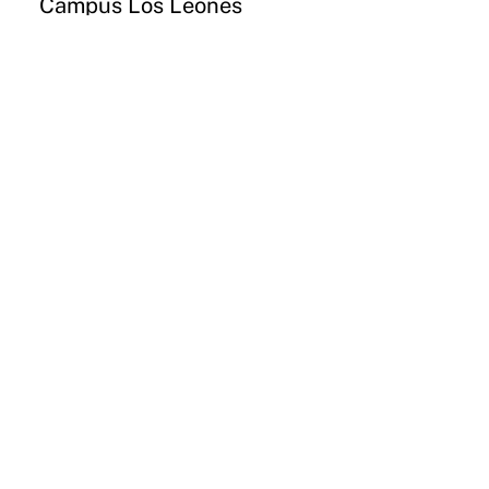
Campus Los Leones
Lota 2465 Providencia
Email
Instagram
CONCEPCIÓN
Campus Paicaví
Paicaví 2770
Email
Instagram
VALDIVIA
Campus Valdivia
General Lagos 1025