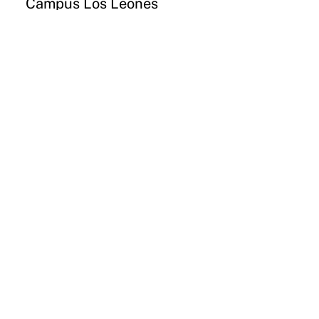
Campus Los Leones
Lota 2465 Providencia
Email
Instagram
CONCEPCIÓN
Campus Paicaví
Paicaví 2770
Email
Instagram
VALDIVIA
Campus Valdivia
General Lagos 1025