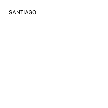
SANTIAGO
Campus Los Leones
Lota 2465 Providencia
Email
Instagram
CONCEPCIÓN
Campus Paicaví
Paicaví 2770
Email
Instagram
VALDIVIA