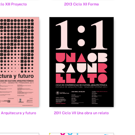
clo XIII Proyecto
2013 Ciclo XII Forma
II Arquitecura y futuro
2011 Ciclo VII Una obra un relato