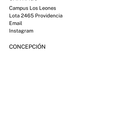
Campus Los Leones
Lota 2465 Providencia
Email
Instagram
CONCEPCIÓN
Campus Paicaví
Paicaví 2770
Email
Instagram
VALDIVIA
Campus Valdivia
General Lagos 1025